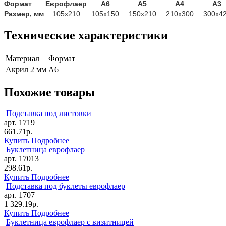
Формат
Еврофлаер
А6
А5
А4
А3
Размер, мм
105х210
105х150
150х210
210х300
300х4
Технические характеристики
Материал
Формат
Акрил 2 мм
А6
Похожие товары
Подставка под листовки
арт. 1719
661.71р.
Купить
Подробнее
Буклетница еврофлаер
арт. 17013
298.61р.
Купить
Подробнее
Подставка под буклеты еврофлаер
арт. 1707
1 329.19р.
Купить
Подробнее
Буклетница еврофлаер с визитницей