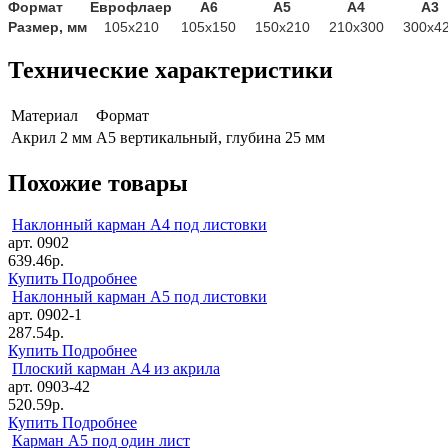
Формат
Еврофлаер
А6
А5
А4
А3
Размер, мм
105х210
105х150
150х210
210х300
300х4
Технические характеристики
Материал
Формат
Акрил 2 мм
А5 вертикальный, глубина 25 мм
Похожие товары
Наклонный карман А4 под листовки
арт. 0902
639.46р.
Купить
Подробнее
Наклонный карман А5 под листовки
арт. 0902-1
287.54р.
Купить
Подробнее
Плоский карман А4 из акрила
арт. 0903-42
520.59р.
Купить
Подробнее
Карман А5 под один лист