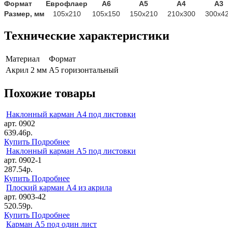
Формат
Еврофлаер
А6
А5
А4
А3
Размер, мм
105х210
105х150
150х210
210х300
300х4
Технические характеристики
Материал
Формат
Акрил 2 мм
А5 горизонтальный
Похожие товары
Наклонный карман А4 под листовки
арт. 0902
639.46р.
Купить
Подробнее
Наклонный карман А5 под листовки
арт. 0902-1
287.54р.
Купить
Подробнее
Плоский карман А4 из акрила
арт. 0903-42
520.59р.
Купить
Подробнее
Карман А5 под один лист